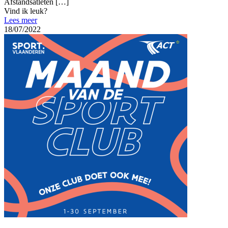
Afstandsatleten
[…]
Vind ik leuk?
Lees meer
18/07/2022