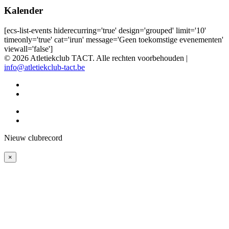
Kalender
[ecs-list-events hiderecurring='true' design='grouped' limit='10'
timeonly='true' cat='irun' message='Geen toekomstige evenementen'
viewall='false']
© 2026 Atletiekclub TACT. Alle rechten voorbehouden |
info@atletiekclub-tact.be
Nieuw clubrecord
×