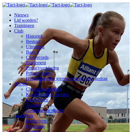
Nieuws
Lid worden?
Trainingen
Club
Historiek
Bestuur
Uitrusting
Baan 9
Clubrecords
Reglement
Privacyverklaring
Privacy policy
Handelingsplan grensoverschrijdend gedrag
Atleten
Clubrecord melden
Kampioenstitel melden
Categorieën
Trainers
Gedragscode ouders
Start2Run
Inschrijven
Informatie
Contact