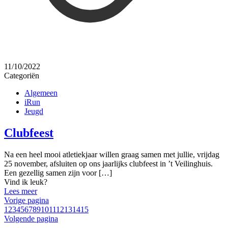
11/10/2022
Categoriën
Algemeen
iRun
Jeugd
Clubfeest
Na een heel mooi atletiekjaar willen graag samen met jullie, vrijdag
25 november, afsluiten op ons jaarlijks clubfeest in ’t Veilinghuis.
Een gezellig samen zijn voor
[…]
Vind ik leuk?
Lees meer
Vorige pagina
1
2
3
4
5
6
7
8
9
10
11
12
13
14
15
Volgende pagina