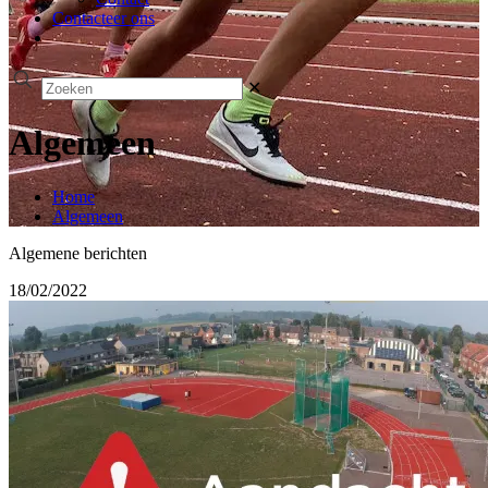
Contacteer ons
✕
Algemeen
Home
Algemeen
Algemene berichten
18/02/2022